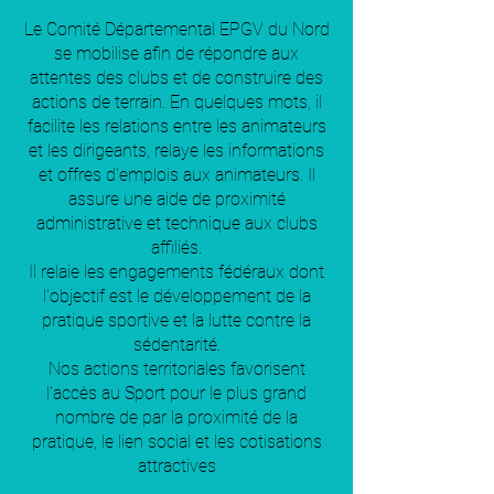
Le Comité Départemental EPGV du Nord
se mobilise afin de répondre aux
attentes des clubs et de construire des
actions de terrain. En quelques mots, il
facilite les relations entre les animateurs
et les dirigeants, relaye les informations
et offres d'emplois aux animateurs. Il
assure une aide de proximité
administrative et technique aux clubs
affiliés.
Il relaie les engagements fédéraux dont
l'objectif est le développement de la
pratique sportive et la lutte contre la
sédentarité.
Nos actions territoriales favorisent
l'accès au Sport pour le plus grand
nombre de par la proximité de la
pratique, le lien social et les cotisations
attractives