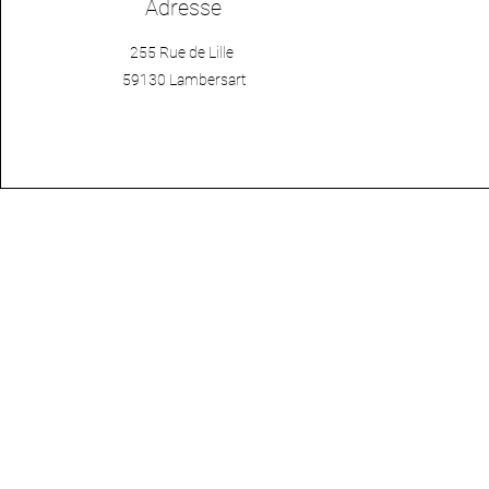
Adresse
255 Rue de Lille
59130 Lambersart