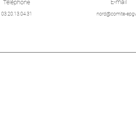
E-mail
Téléphone
03.20.13.04.31
nord@comite-epgv.